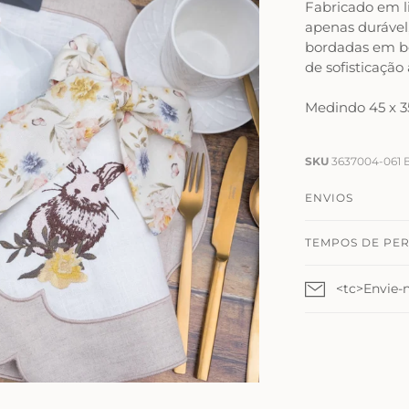
Fabricado em l
apenas durável
bordadas em b
de sofisticação
Medindo 45 x 35
SKU
3637004-061 
ENVIOS
TEMPOS DE PE
<tc>Envie-