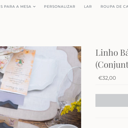
IS PARA A MESA
PERSONALIZAR
LAR
ROUPA DE C
Linho B
(Conjunt
€32,00