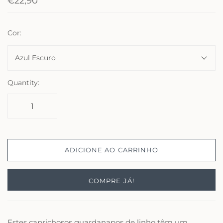
€22,90
Cor:
Azul Escuro
Quantity:
ADICIONE AO CARRINHO
COMPRE JÁ!
Estes caprichosos guardanapos de linho têm um